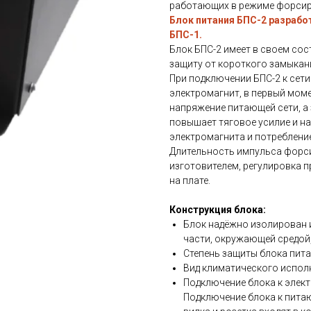
работающих в режиме форсир
Блок питания БПС-2 разрабо
БПС-1.
Блок БПС-2 имеет в своем сос
защиту от короткого замыкан
При подключении БПС-2 к сети 
электромагнит, в первый мом
напряжение питающей сети, а
повышает тяговое усилие и н
электромагнита и потребление
Длительность импульса форс
изготовителем, регулировка 
на плате.
Конструкция блока:
Блок надёжно изолирован 
части, окружающей средой
Степень защиты блока пита
Вид климатического исполн
Подключение блока к элек
Подключение блока к пита