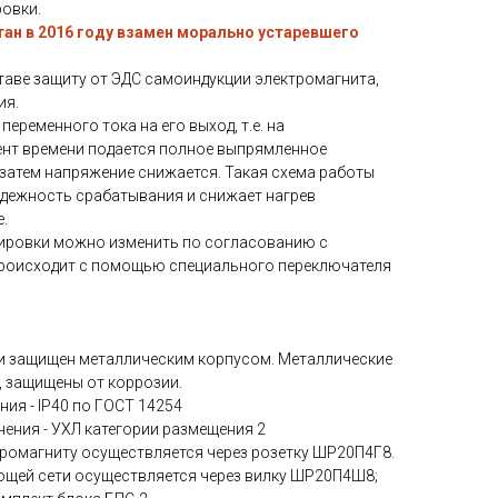
овки.
тан в 2016 году взамен морально устаревшего
таве защиту от ЭДС самоиндукции электромагнита,
ия.
переменного тока на его выход, т.е. на
ент времени подается полное выпрямленное
 затем напряжение снижается. Такая схема работы
адежность срабатывания и снижает нагрев
.
ировки можно изменить по согласованию с
происходит с помощью специального переключателя
и защищен металлическим корпусом. Металлические
, защищены от коррозии.
ния - IP40 по ГОСТ 14254
ения - УХЛ категории размещения 2
тромагниту осуществляется через розетку ШР20П4Г8.
ющей сети осуществляется через вилку ШР20П4Ш8;