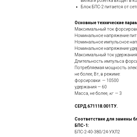
вилка и розетка входят в к
Блок БПС-2 питается от сет
Основные технические пара
Максимальный ток форсировк
Номинальное напряжение пит
Номинальное импульсное нап
Номинальное напряжение уде
Максимальный ток удержания
Длительность импульса форс
Потребляемая мощность элект
не более, Вт, в режиме:
форсировки — 10500
удержания — 60
Масса, не более,
кг
— 3
СЕРД.671118.001ТУ.
Соответствие для замены бл
БПС-1:
БПС-2-40-380/24-УХЛ2