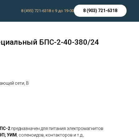
8 (903) 721-6318
8 (495) 721-6318 с 9 до 19-00
ециальный БПС-2-40-380/24
ы
ающей сети, В
БПС-2
предназначен для питания электромагнитов
ЭП; УИМ
, соленоидов, контакторов и т.д.,