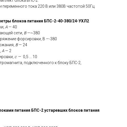
омплект блока БПС-2.
и переменного тока 220 В или 380В частотой 50Гц.
метры блоков питания БПС-2-40-380/24-УХЛ2
и,
А
— 40
ающей сети,
В
—~380
ряжение форсировки, B —-380
ржания,
В
— 24
,
А
— 2
ировки,
с
—
0,5 ... 10
ромагнита, подключенного к блоку БПС-2,
оками питания БПС-2 устаревших блоков питания