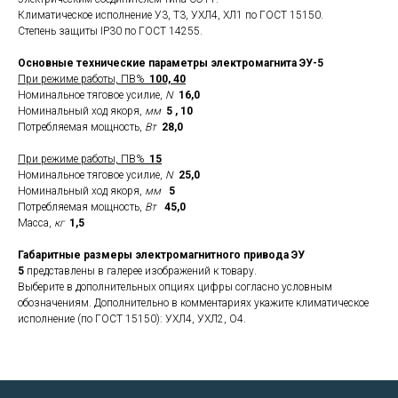
Климатическое исполнение У3, Т3, УХЛ4, ХЛ1 по ГОСТ 15150.
Степень защиты IP30 по ГОСТ 14255.
Основные технические параметры электромагнита ЭУ-5
При режиме работы, ПВ%
100, 40
Номинальное тяговое усилие,
N
16,0
Номинальный ход якоря,
мм
5 , 10
Потребляемая мощность,
Вт
28,0
При режиме работы, ПВ%
15
Номинальное тяговое усилие,
N
25,0
Номинальный ход якоря,
мм
5
Потребляемая мощность,
Вт
45,0
Масса,
кг
1,5
Габаритные размеры электромагнитного привода ЭУ
5
представлены в галерее изображений к товару.
Выберите в дополнительных опциях цифры согласно условным
обозначениям. Дополнительно в комментариях укажите климатическое
исполнение (по ГОСТ 15150): УХЛ4, УХЛ2, О4.