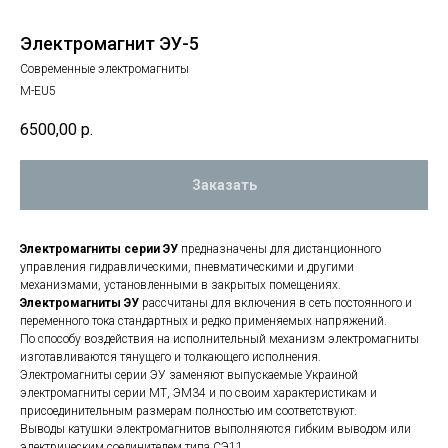
Электромагнит ЭУ-5
Современные электромагниты
M-EU5
6500,00
р.
Заказать
Электромагниты серии ЭУ
предназначены для дистанционного
управления гидравлическими, пневматическими и другими
механизмами, установленными в закрытых помещениях.
Электромагниты ЭУ
рассчитаны для включения в сеть постоянного и
переменного тока стандартных и редко применяемых напряжений.
По способу воздействия на исполнительный механизм электромагниты
изготавливаются тянущего и толкающего исполнения.
Электромагниты серии ЭУ заменяют выпускаемые Украиной
электромагниты серии МТ, ЭМ34 и по своим характеристикам и
присоединительным размерам полностью им соответствуют.
Выводы катушки электромагнитов выполняются гибким выводом или
электрическим соединителем типа СЭ11.