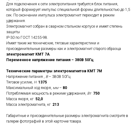
Для подключения к сети электропитания требуется блок питания,
который формирует импульс специальной формы длительностью до 1,5
сек. По окончании импульса электромагнит переходит в режим
удержания.
Электромагнит собран в сварном стальном корпусе и имеет степень
защиты
IP-30 по ГОСТ 14255-98.
Имеет такие же технические, тяговые характеристики и
присоединительные размеры как и электромагнит старого образца
электромагнит КМТ 7А
.
Переменное напряжение питания – 380В 50Гц
Технические параметры электромагнитов KMT 7M
Напряжение питания ,
В
– 380В 50Гц
Тяговое усилие,
Н
1375
Максимальный ход якоря,
мм
–
80
Потребляемая мощность в режиме удержания,
Вт
750
Масса якоря, кг
52,0
Масса электромагнита, кг
213
Габаритные и присоединительные размеры электромагнита смотрите в
галерее фотографий в этой карточке товара.