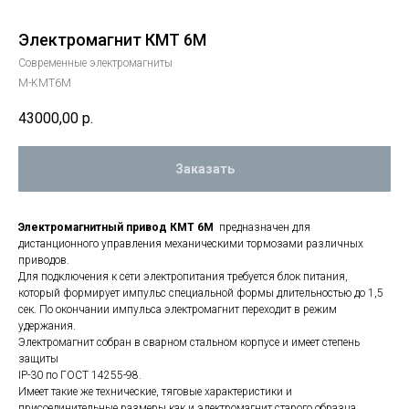
Электромагнит КМТ 6М
Современные электромагниты
M-KMT6M
43000,00
р.
Заказать
Электромагнитный привод КМТ 6М
предназначен для
дистанционного управления механическими тормозами различных
приводов.
Для подключения к сети электропитания требуется блок питания,
который формирует импульс специальной формы длительностью до 1,5
сек. По окончании импульса электромагнит переходит в режим
удержания.
Электромагнит собран в сварном стальном корпусе и имеет степень
защиты
IP-30 по ГОСТ 14255-98.
Имеет такие же технические, тяговые характеристики и
присоединительные размеры как и электромагнит старого образца