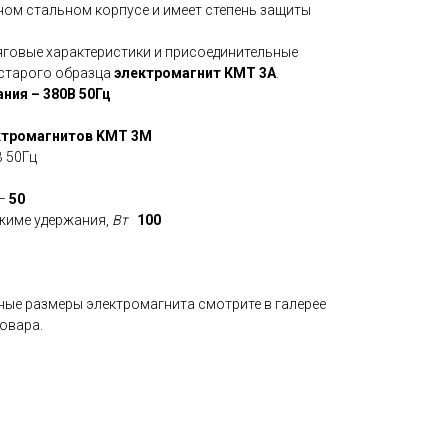
ном стальном корпусе и имеет степень защиты
тяговые характеристики и присоединительные
 старого образца
электромагнит КМТ 3А
.
ния – 380В 50Гц
ктромагнитов KMT 3M
 50Гц
–
50
жиме удержания,
Вт
100
ные размеры электромагнита смотрите в галерее
овара.