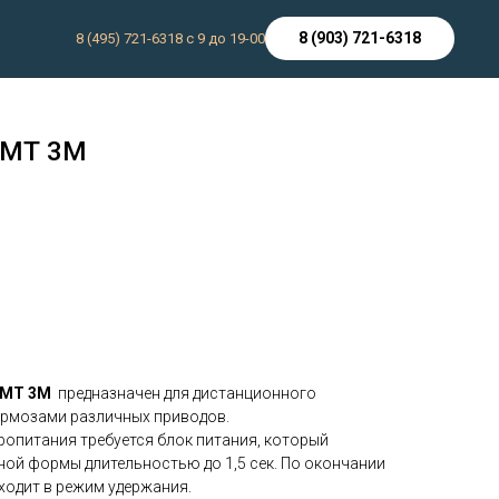
8 (903) 721-6318
8 (495) 721-6318 с 9 до 19-00
КМТ 3М
ы
КМТ 3М
предназначен для дистанционного
ормозами различных приводов.
ропитания требуется блок питания, который
ой формы длительностью до 1,5 сек. По окончании
ходит в режим удержания.