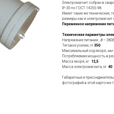
Электромагнит собран в свар
IP-30 по ГОСТ 14255-98.
Имеет такие же технические, 
размеры как и электромагнит
Переменное напряжение пита
Технические параметры эле
Напряжение питания ,
В
– 380В
Тяговое усилие,
Н
350
Максимальный ход якоря,
мм
Потребляемая мощность в ре
Масса якоря, кг
12,5
Масса электромагнита, кг
40
Габаритные и присоединитель
фотографий в этой карточке т