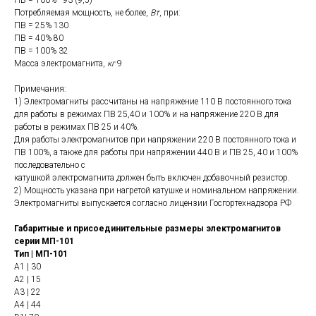
ПВ = 100% - 93 (9,5)
Потребляемая мощность, не более,
Вт
, при:
ПВ = 25% 130
ПВ = 40% 80
ПВ = 100% 32
Масса электромагнита,
кг
9
Примечания:
1) Электромагниты рассчитаны на напряжение 110 В постоянного тока
для работы в режимах ПВ 25,40 и 100% и на напряжение 220 В для
работы в режимах ПВ 25 и 40%.
Для работы электромагнитов при напряжении 220 В постоянного тока и
ПВ 100%, а также для работы при напряжении 440 В и ПВ 25, 40 и 100%
последовательно с
катушкой электромагнита должен быть включен добавочный резистор.
2) Мощность указана при нагретой катушке и номинальном напряжении.
Электромагниты выпускается согласно лицензии Госгортехнадзора РФ
Габаритные и присоединительные размеры электромагнитов
серии МП-101
Тип | МП-101
A1 | 30
A2 | 15
A3 | 22
A4 | 44