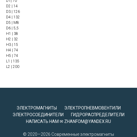
D1| 70
D2 | 14
D3 | 126
D4 | 132
D5 | М8
D6 | 5,5
H1 | 38
H2 | 32
H3 | 15
H4 | 74
H5 | 74
L1 | 135
L2 | 200
ЭЛЕКТРОМАГНИТЫ
ЭЛЕКТРОПНЕВМОВЕНТИЛИ
ЭЛЕКТРОСОЕДИНИТЕЛИ
ГИДРОРАСПРЕДЕЛИТЕЛИ
НАПИСАТЬ НАМ ✉ ZHANFOM@YANDEX.RU
© 2020—2026 Современные электромагниты