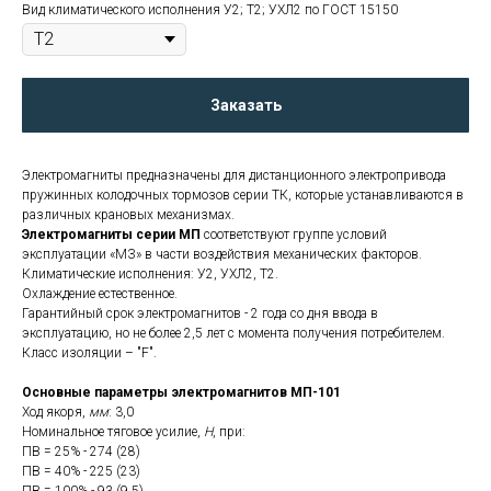
Вид климатического исполнения У2; Т2; УХЛ2 по ГОСТ 15150
Заказать
Электромагниты предназначены для дистанционного электропривода
пружинных колодочных тормозов серии ТК, которые устанавливаются в
различных крановых механизмах.
Электромагниты
серии МП
соответствуют группе условий
эксплуатации «МЗ» в части воздействия механических факторов.
Климатические исполнения: У2, УХЛ2, Т2.
Охлаждение естественное.
Гарантийный срок электромагнитов - 2 года со дня ввода в
эксплуатацию, но не более 2,5 лет с момента получения потребителем.
Класс изоляции – "F".
Основные параметры электромагнитов МП-101
Ход якоря,
мм
: 3,0
Номинальное тяговое усилие,
Н
, при:
ПВ = 25% - 274 (28)
ПВ = 40% - 225 (23)