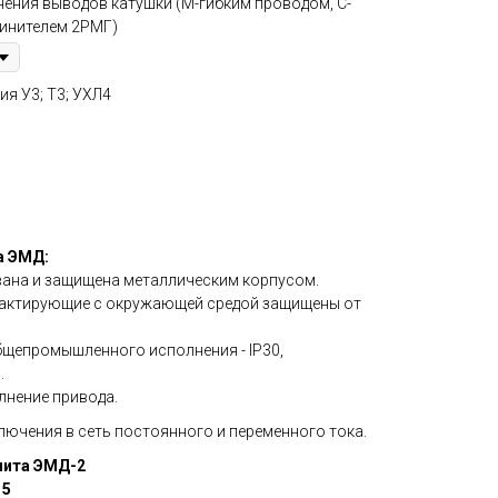
ения выводов катушки (М-гибким проводом, С-
динителем 2РМГ)
я У3; Т3; УХЛ4
а ЭМД:
ана и защищена металлическим корпусом.
тактирующие с окружающей средой защищены от
бщепромышленного исполнения - IP30,
.
лнение привода.
лючения в сеть постоянного и переменного тока.
нита ЭМД-2
15