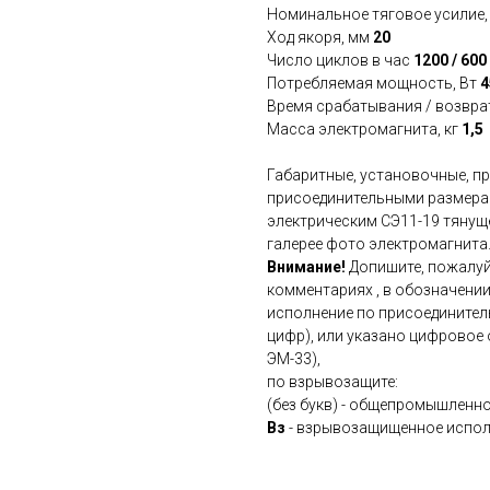
Номинальное тяговое усилие,
Ход якоря, мм
20
Число циклов в час
1200 / 600
Потребляемая мощность, Вт
4
Время срабатывания / возвра
Масса электромагнита, кг
1,5
Габаритные, установочные, пр
присоединительными размера
электрическим СЭ11-19 тянущ
галерее фото электромагнита
Внимание!
Допишите, пожалуй
комментариях , в обозначени
исполнение по присоединител
цифр), или указано цифровое
ЭМ-33),
по взрывозащите:
(без букв) - общепромышленно
Вз
- взрывозащищенное испо