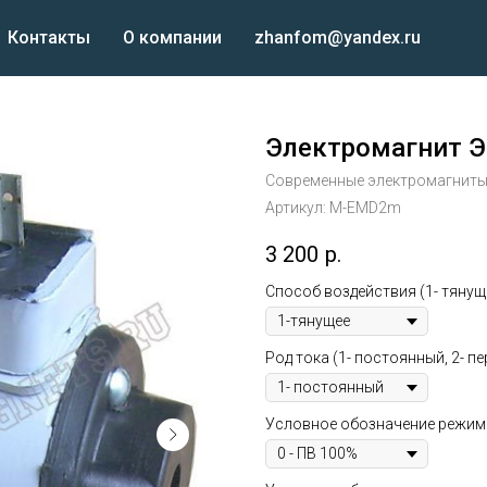
Контакты
О компании
zhanfom@yandex.ru
Электромагнит 
Современные электромагнит
Артикул:
M-EMD2m
3 200
р.
Способ воздействия (1- тянущ
Род тока (1- постоянный, 2- п
Условное обозначение режима ра