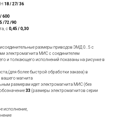
 H
18 / 27/ 36
 / 600
5 /72 /90
та, с
0,45 / 0,30
исоединительные размеры приводов ЭМД 0...5 с
ми электромагнита МИС с соединителем
его и толкающего исполнений показаны на рисунке в
.
ста,(для более быстрой обработки заказа) в
и вашего магнита
ьным размерам идет электромагнита МИС (без
 обозначение
33
(размеры электромагнитов серии
е исполнение,
лнение