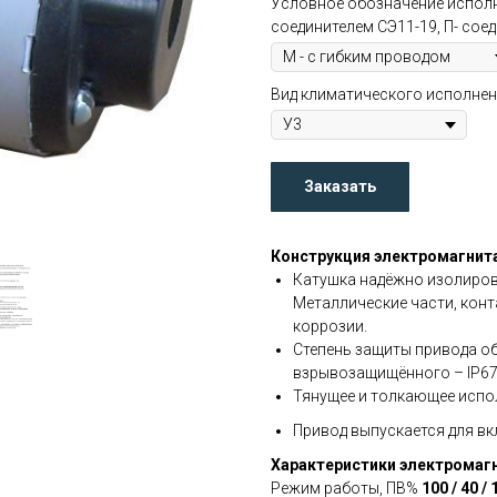
Условное обозначение исполн
соединителем СЭ11-19, П- сое
Вид климатического исполнени
Заказать
Конструкция электромагнит
Катушка надёжно изолиров
Металлические части, кон
коррозии.
Степень защиты привода о
взрывозащищённого – IP67
Тянущее и толкающее испо
Привод выпускается для вк
Характеристики электромаг
Режим работы, ПВ%
100 / 40 / 